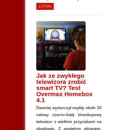
CZYTAJ
Jak ze zwykłego
telewizora zrobić
smart TV? Test
Overmax Homebox
4.1
Dawniej wystarczył zwykły około 20
calowy czarno-biały kineskopowy
telewizor z wielkimi przyciskami na
obudowie. Z wygiętym ekranem.