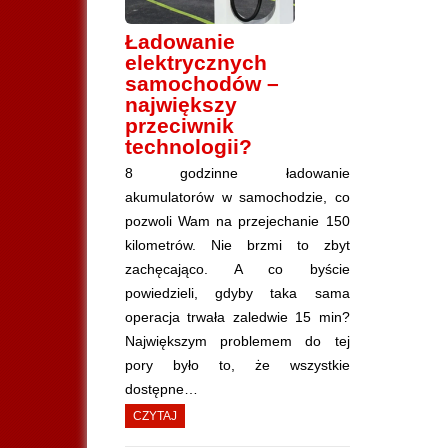
Ładowanie
elektrycznych
samochodów –
największy
przeciwnik
technologii?
8 godzinne ładowanie
akumulatorów w samochodzie, co
pozwoli Wam na przejechanie 150
kilometrów. Nie brzmi to zbyt
zachęcająco. A co byście
powiedzieli, gdyby taka sama
operacja trwała zaledwie 15 min?
Największym problemem do tej
pory było to, że wszystkie
dostępne…
CZYTAJ