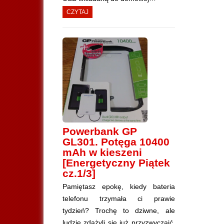
CZYTAJ
Powerbank GP
GL301. Potęga 10400
mAh w kieszeni
[Energetyczny Piątek
cz.1/3]
Pamiętasz epokę, kiedy bateria
telefonu trzymała ci prawie
tydzień? Trochę to dziwne, ale
ludzie zdążyli się już przyzwyczaić,