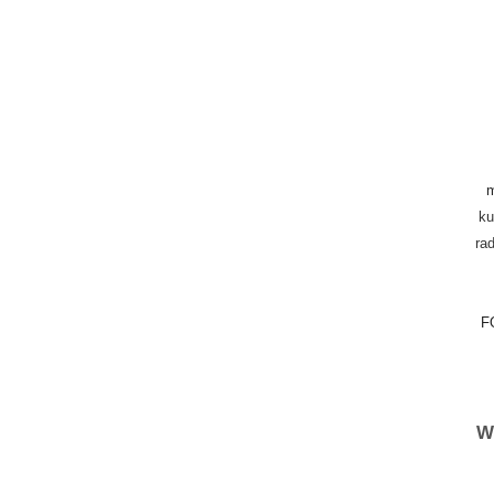
m
ku
rad
F
W