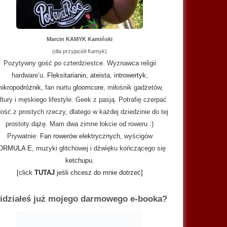
Marcin KAMYK Kamiński
(dla przyjaciół Kamyk)
Pozytywny gość po czterdziestce. Wyznawca religii
hardware’u.
Fleksitarianin
,
ateista
,
introwertyk
,
ikropodróżnik
, fan nurtu
gloomcore
, miłośnik gadżetów,
ltury i męskiego lifestyle. Geek z pasją. Potrafię czerpać
ość z prostych rzeczy, dlatego w każdej dziedzinie do tej
prostoty dążę. Mam dwa zimne łokcie od roweru :)
Prywatnie:
Fan rowerów elektrycznych
, wyścigów
ORMULA E
, muzyki glitchowej i dźwięku kończącego się
ketchupu
.
[click
TUTAJ
jeśli chcesz do mnie dotrzeć]
idziałeś już mojego darmowego e-booka?