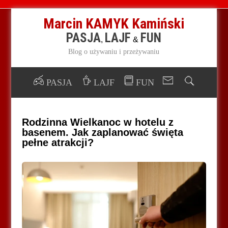
Marcin KAMYK Kamiński
PASJA
LAJF
FUN
,
&
Blog o używaniu i przeżywaniu
PASJA
LAJF
FUN
Rodzinna Wielkanoc w hotelu z
basenem. Jak zaplanować święta
pełne atrakcji?