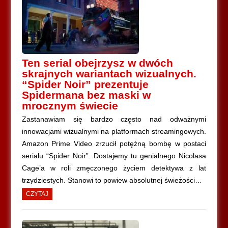
Ten serial obejrzysz w dwóch
skrajnych wariantach wizualnych.
“Spider Noir” prezentuje
Spidermana bez maski w
mrocznym świecie
Zastanawiam się bardzo często nad odważnymi
innowacjami wizualnymi na platformach streamingowych.
Amazon Prime Video zrzucił potężną bombę w postaci
serialu “Spider Noir”. Dostajemy tu genialnego Nicolasa
Cage’a w roli zmęczonego życiem detektywa z lat
trzydziestych. Stanowi to powiew absolutnej świeżości…
CZYTAJ