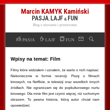
Marcin KAMYK Kamiński
PASJA
LAJF
FUN
,
&
Blog o używaniu i przeżywaniu
PASJA
LAJF
FUN
Wpisy na temat:
Film
Filmy które widziałem i uznałem, że warto o nich napisać.
Niekoniecznie w formie recenzji. Piszę o filmach
kinowych, na Netflixie, w telewizji oraz wszelkich innych
źródłach. Nie ograniczam się do popkulturowego nurtu
kinowego. Dla mnie film jest czymś więcej, niż ruchomym
obrazem. To pewna historia, którą autor chciał nam
opowiedzieć.