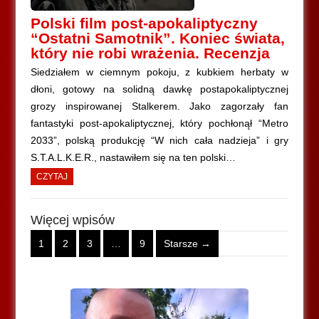
Polski film post-apokaliptyczny
“Ostatni Samotnik”. Koniec świata,
który nie robi wrażenia. Recenzja
Siedziałem w ciemnym pokoju, z kubkiem herbaty w
dłoni, gotowy na solidną dawkę postapokaliptycznej
grozy inspirowanej Stalkerem. Jako zagorzały fan
fantastyki post-apokaliptycznej, który pochłonął “Metro
2033”, polską produkcję “W nich cała nadzieja” i gry
S.T.A.L.K.E.R., nastawiłem się na ten polski…
CZYTAJ
Więcej wpisów
1
2
3
…
9
Starsze →