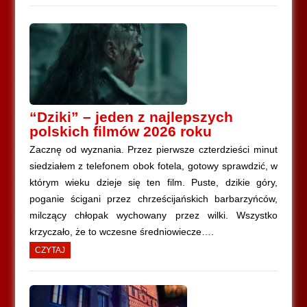
“Dziki” – jeden z najlepszych
polskich filmów 2026 roku
Zacznę od wyznania. Przez pierwsze czterdzieści minut
siedziałem z telefonem obok fotela, gotowy sprawdzić, w
którym wieku dzieje się ten film. Puste, dzikie góry,
poganie ścigani przez chrześcijańskich barbarzyńców,
milczący chłopak wychowany przez wilki. Wszystko
krzyczało, że to wczesne średniowiecze….
CZYTAJ