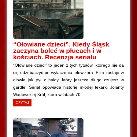
“Ołowiane dzieci”. Kiedy Śląsk
zaczyna boleć w płucach i w
kościach. Recenzja serialu
“Ołowiane dzieci” to jeden z tych tytułów, którego nie da
się odzobaczyć po wyłączeniu telewizora. Film zostaje w
głowie jak pył z hałdy, który jeszcze długo czujesz w
gardle. Serial opowiada historię młodej lekarki Jolanty
Wadowskiej‑Król, która w latach 70….
CZYTAJ