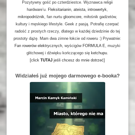
Pozytywny gość po czterdziestce. Wyznawca religii
hardware’u.
Fleksitarianin
,
ateista
,
introwertyk
,
mikropodróżnik
, fan nurtu
gloomcore
, miłośnik gadżetów,
kultury i męskiego lifestyle. Geek z pasją. Potrafię czerpać
radość z prostych rzeczy, dlatego w każdej dziedzinie do tej
prostoty dążę. Mam dwa zimne łokcie od roweru :) Prywatnie:
Fan rowerów elektrycznych
, wyścigów
FORMULA E
, muzyki
glitchowej i dźwięku kończącego się
ketchupu
.
[click
TUTAJ
jeśli chcesz do mnie dotrzeć]
Widziałeś już mojego darmowego e-booka?