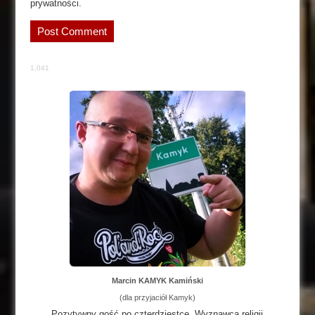
prywatności.
1,041
Marcin KAMYK Kamiński
(dla przyjaciół Kamyk)
Pozytywny gość po czterdziestce. Wyznawca religii