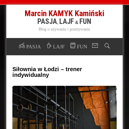
Marcin KAMYK Kamiński
PASJA
LAJF
FUN
,
&
Blog o używaniu i przeżywaniu
PASJA
LAJF
FUN
Siłownia w Łodzi – trener
indywidualny