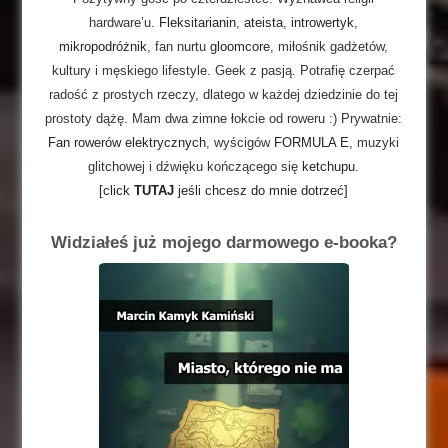
hardware’u.
Fleksitarianin
,
ateista
,
introwertyk
,
mikropodróżnik
, fan nurtu
gloomcore
, miłośnik gadżetów,
kultury i męskiego lifestyle. Geek z pasją. Potrafię czerpać
radość z prostych rzeczy, dlatego w każdej dziedzinie do tej
prostoty dążę. Mam dwa zimne łokcie od roweru :) Prywatnie:
Fan rowerów elektrycznych
, wyścigów
FORMULA E
, muzyki
glitchowej i dźwięku kończącego się
ketchupu
.
[click
TUTAJ
jeśli chcesz do mnie dotrzeć]
Widziałeś już mojego darmowego e-booka?