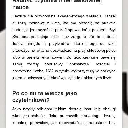
Radość czytania o behawioralnej
nauce
Lektura nie przypomina akademickiego wykładu. Raczej
dłuższą rozmowę z kimś, kto ma obsesję na punkcie
badań, a jednocześnie potrafi opowiadać z polotem. Styl
Shottona pozostaje lekki, bez żargonu. Za to z dużą
ilością anegdot i przykładów, które mogę od razu
przełożyć na własne doświadczenia przy sklepowej półce
albo w panelu reklamowym. Do tego ciekawie bawi się
samą formą: bonusowy “połówkowy” rozdział i
precyzyjna liczba 16½ w tytule wykorzystują w praktyce
jeden z opisywanych biasów, czyli siłę dokładnych liczb.
Po co mi ta wiedza jako
czytelnikowi?
Jako zwykły odbiorca reklam dostaję instrukcję obsługi
własnych słabości. Jako pracownik marketingu dostaję
kopalnię pomysłów, jak opowiadać o produktach bez