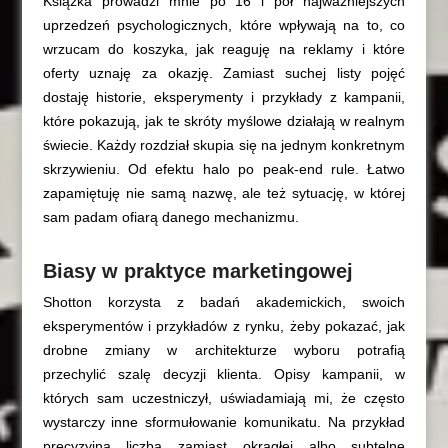
Książka prowadzi mnie po 16 i pół najważniejszych
uprzedzeń psychologicznych, które wpływają na to, co
wrzucam do koszyka, jak reaguję na reklamy i które
oferty uznaję za okazję. Zamiast suchej listy pojęć
dostaję historie, eksperymenty i przykłady z kampanii,
które pokazują, jak te skróty myślowe działają w realnym
świecie. Każdy rozdział skupia się na jednym konkretnym
skrzywieniu. Od efektu halo po peak‑end rule. Łatwo
zapamiętuję nie samą nazwę, ale też sytuację, w której
sam padam ofiarą danego mechanizmu.
Biasy w praktyce marketingowej
Shotton korzysta z badań akademickich, swoich
eksperymentów i przykładów z rynku, żeby pokazać, jak
drobne zmiany w architekturze wyboru potrafią
przechylić szalę decyzji klienta. Opisy kampanii, w
których sam uczestniczył, uświadamiają mi, że często
wystarczy inne sformułowanie komunikatu. Na przykład
precyzyjna liczba zamiast okrągłej albo subtelne