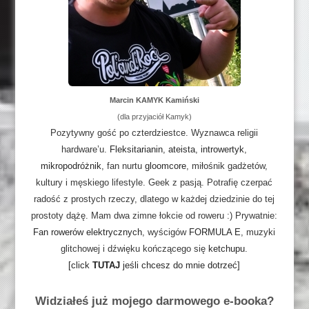
Marcin KAMYK Kamiński
(dla przyjaciół Kamyk)
Pozytywny gość po czterdziestce. Wyznawca religii
hardware’u.
Fleksitarianin
,
ateista
,
introwertyk
,
mikropodróżnik
, fan nurtu
gloomcore
, miłośnik gadżetów,
kultury i męskiego lifestyle. Geek z pasją. Potrafię czerpać
radość z prostych rzeczy, dlatego w każdej dziedzinie do tej
prostoty dążę. Mam dwa zimne łokcie od roweru :) Prywatnie:
Fan rowerów elektrycznych
, wyścigów
FORMULA E
, muzyki
glitchowej i dźwięku kończącego się
ketchupu
.
[click
TUTAJ
jeśli chcesz do mnie dotrzeć]
Widziałeś już mojego darmowego e-booka?