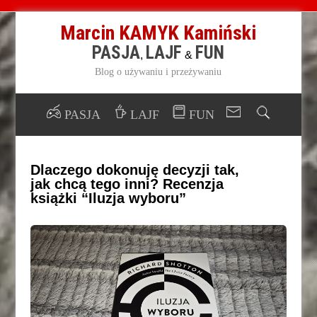
Marcin KAMYK Kamiński
PASJA
LAJF
FUN
,
&
Blog o używaniu i przeżywaniu
PASJA
LAJF
FUN
Dlaczego dokonuję decyzji tak,
jak chcą tego inni? Recenzja
książki “Iluzja wyboru”