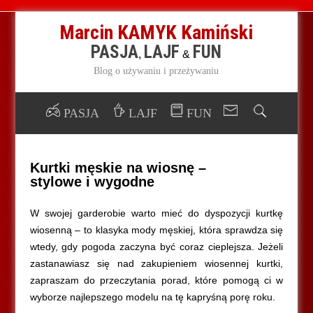
Marcin KAMYK Kamiński
PASJA
LAJF
FUN
,
&
Blog o używaniu i przeżywaniu
PASJA
LAJF
FUN
Kurtki męskie na wiosnę –
stylowe i wygodne
W swojej garderobie warto mieć do dyspozycji kurtkę
wiosenną – to klasyka mody męskiej, która sprawdza się
wtedy, gdy pogoda zaczyna być coraz cieplejsza. Jeżeli
zastanawiasz się nad zakupieniem wiosennej kurtki,
zapraszam do przeczytania porad, które pomogą ci w
wyborze najlepszego modelu na tę kapryśną porę roku.