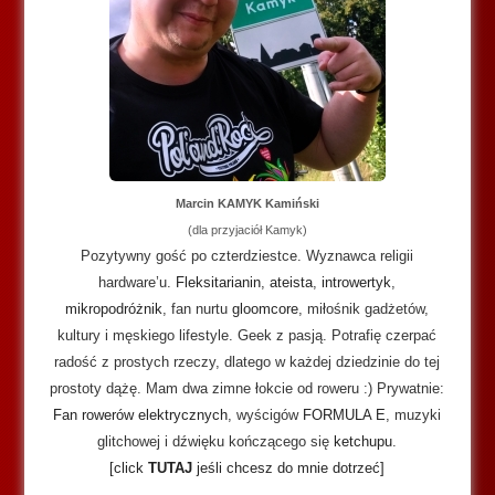
Marcin KAMYK Kamiński
(dla przyjaciół Kamyk)
Pozytywny gość po czterdziestce. Wyznawca religii
hardware’u.
Fleksitarianin
,
ateista
,
introwertyk
,
mikropodróżnik
, fan nurtu
gloomcore
, miłośnik gadżetów,
kultury i męskiego lifestyle. Geek z pasją. Potrafię czerpać
radość z prostych rzeczy, dlatego w każdej dziedzinie do tej
prostoty dążę. Mam dwa zimne łokcie od roweru :) Prywatnie:
Fan rowerów elektrycznych
, wyścigów
FORMULA E
, muzyki
glitchowej i dźwięku kończącego się
ketchupu
.
[click
TUTAJ
jeśli chcesz do mnie dotrzeć]