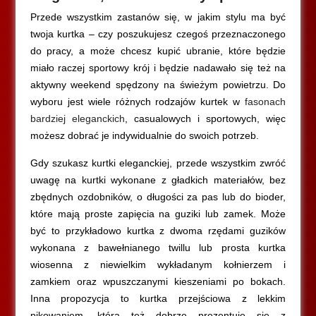
Przede wszystkim zastanów się, w jakim stylu ma być
twoja kurtka – czy poszukujesz czegoś przeznaczonego
do pracy, a może chcesz kupić ubranie, które będzie
miało raczej sportowy krój i będzie nadawało się też na
aktywny weekend spędzony na świeżym powietrzu. Do
wyboru jest wiele różnych rodzajów kurtek w
fasonach
bardziej eleganckich
, casualowych i sportowych, więc
możesz dobrać je indywidualnie do swoich potrzeb.
Gdy szukasz kurtki eleganckiej, przede wszystkim zwróć
uwagę na kurtki wykonane z gładkich materiałów, bez
zbędnych ozdobników, o długości za pas lub do bioder,
które mają proste zapięcia na guziki lub zamek. Może
być to przykładowo kurtka z dwoma rzędami guzików
wykonana z bawełnianego twillu lub prosta kurtka
wiosenna z niewielkim wykładanym kołnierzem i
zamkiem oraz wpuszczanymi kieszeniami po bokach.
Inna propozycja to kurtka przejściowa z lekkim
pikowaniem, która też dobrze prezentuje się z