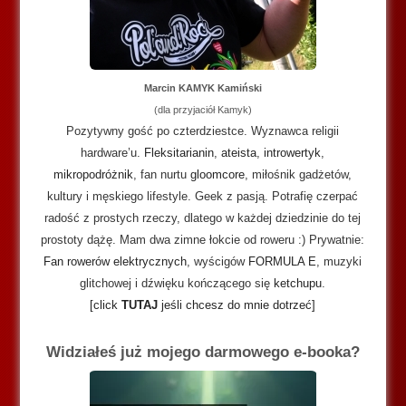
Marcin KAMYK Kamiński
(dla przyjaciół Kamyk)
Pozytywny gość po czterdziestce. Wyznawca religii
hardware’u.
Fleksitarianin
,
ateista
,
introwertyk
,
mikropodróżnik
, fan nurtu
gloomcore
, miłośnik gadżetów,
kultury i męskiego lifestyle. Geek z pasją. Potrafię czerpać
radość z prostych rzeczy, dlatego w każdej dziedzinie do tej
prostoty dążę. Mam dwa zimne łokcie od roweru :) Prywatnie:
Fan rowerów elektrycznych
, wyścigów
FORMULA E
, muzyki
glitchowej i dźwięku kończącego się
ketchupu
.
[click
TUTAJ
jeśli chcesz do mnie dotrzeć]
Widziałeś już mojego darmowego e-booka?