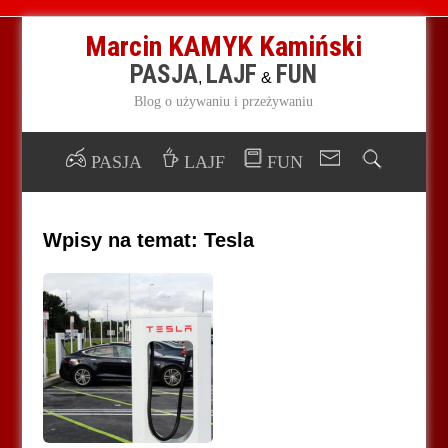
Marcin KAMYK Kamiński
PASJA
LAJF
FUN
,
&
Blog o używaniu i przeżywaniu
PASJA
LAJF
FUN
Wpisy na temat:
Tesla