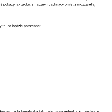
dziś pokażę jak zrobić smaczny i pachnący omlet z mozzarellą.
 to, co będzie potrzebne:
owym i solą himalajską tak, żeby miały jednolitą konsystencję.