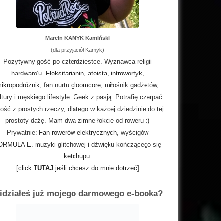
Marcin KAMYK Kamiński
(dla przyjaciół Kamyk)
Pozytywny gość po czterdziestce. Wyznawca religii
hardware’u.
Fleksitarianin
,
ateista
,
introwertyk
,
ikropodróżnik
, fan nurtu
gloomcore
, miłośnik gadżetów,
ltury i męskiego lifestyle. Geek z pasją. Potrafię czerpać
ość z prostych rzeczy, dlatego w każdej dziedzinie do tej
prostoty dążę. Mam dwa zimne łokcie od roweru :)
Prywatnie:
Fan rowerów elektrycznych
, wyścigów
ORMULA E
, muzyki glitchowej i dźwięku kończącego się
ketchupu
.
[click
TUTAJ
jeśli chcesz do mnie dotrzeć]
idziałeś już mojego darmowego e-booka?