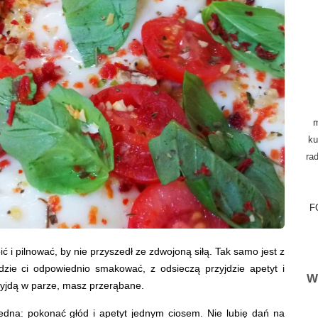
m
ku
rad
F
i pilnować, by nie przyszedł ze zdwojoną siłą. Tak samo jest z
dzie ci odpowiednio smakować, z odsieczą przyjdzie apetyt i
W
rzyjdą w parze, masz przerąbane.
edna: pokonać głód i apetyt jednym ciosem. Nie lubię dań na