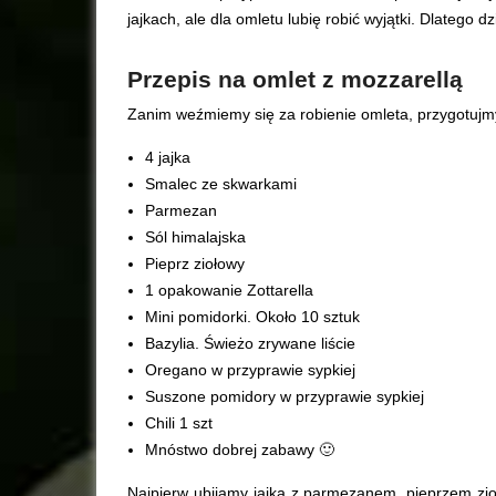
jajkach, ale dla omletu lubię robić wyjątki. Dlatego 
Przepis na omlet z mozzarellą
Zanim weźmiemy się za robienie omleta, przygotujmy
4 jajka
Smalec ze skwarkami
Parmezan
Sól himalajska
Pieprz ziołowy
1 opakowanie Zottarella
Mini pomidorki. Około 10 sztuk
Bazylia. Świeżo zrywane liście
Oregano w przyprawie sypkiej
Suszone pomidory w przyprawie sypkiej
Chili 1 szt
Mnóstwo dobrej zabawy 🙂
Najpierw ubijamy jajka z parmezanem, pieprzem zioł