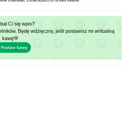
Mnie smakowało. Zostało jej jeszcze na kilka obiadów.
ał Ci się wpis?
elników. Będę wdzięczny, jeśli postawisz mi wirtualną
kawę💚