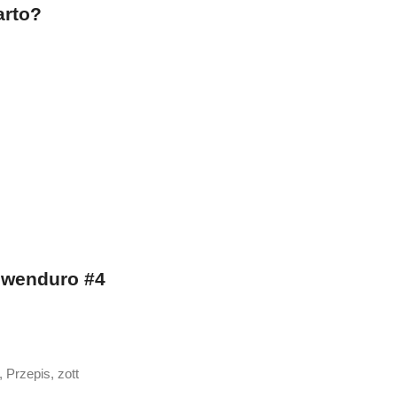
arto?
zwenduro #4
,
Przepis
,
zott