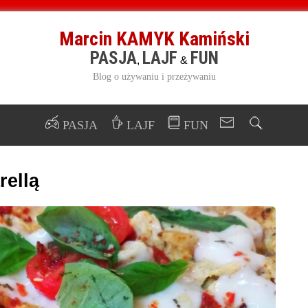
Marcin KAMYK Kamiński
PASJA
LAJF
FUN
,
&
Blog o używaniu i przeżywaniu
PASJA
LAJF
FUN
rellą