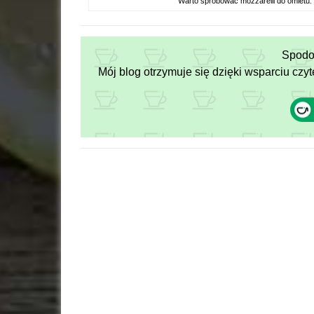
Warto spróbować mozzarelli do omletu. 
Spodob
Mój blog otrzymuje się dzięki wsparciu czyt