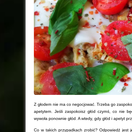
Z głodem nie ma co negocjować. Trzeba go zaspokoić 
apetytem. Jeśli zaspokoisz głód czymś, co nie bę
wywoła ponownie głód. A wtedy, gdy głód i apetyt p
Co w takich przypadkach zrobić? Odpowiedź jest j