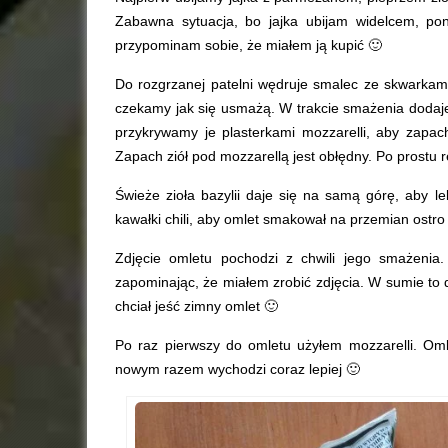
Zabawna sytuacja, bo jajka ubijam widelcem, po
przypominam sobie, że miałem ją kupić 🙂
Do rozgrzanej patelni wędruje smalec ze skwarkami.
czekamy jak się usmażą. W trakcie smażenia dodaj
przykrywamy je plasterkami mozzarelli, aby zapac
Zapach ziół pod mozzarellą jest obłędny. Po prostu r
Świeże zioła bazylii daje się na samą górę, aby l
kawałki chili, aby omlet smakował na przemian ostro 
Zdjęcie omletu pochodzi z chwili jego smażenia
zapominając, że miałem zrobić zdjęcia. W sumie to d
chciał jeść zimny omlet 🙂
Po raz pierwszy do omletu użyłem mozzarelli. Oml
nowym razem wychodzi coraz lepiej 🙂