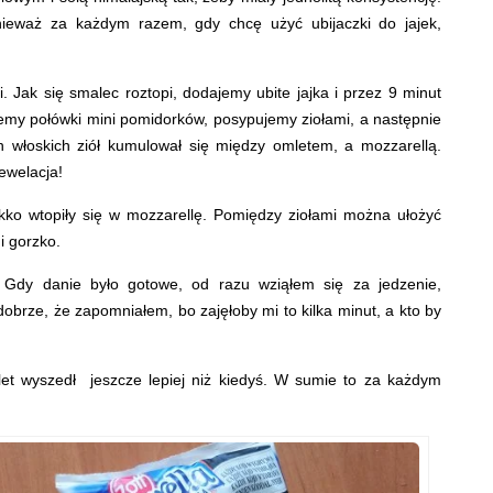
nieważ za każdym razem, gdy chcę użyć ubijaczki do jajek,
 Jak się smalec roztopi, dodajemy ubite jajka i przez 9 minut
emy połówki mini pomidorków, posypujemy ziołami, a następnie
h włoskich ziół kumulował się między omletem, a mozzarellą.
ewelacja!
ekko wtopiły się w mozzarellę. Pomiędzy ziołami można ułożyć
i gorzko.
. Gdy danie było gotowe, od razu wziąłem się za jedzenie,
obrze, że zapomniałem, bo zajęłoby mi to kilka minut, a kto by
et wyszedł jeszcze lepiej niż kiedyś. W sumie to za każdym