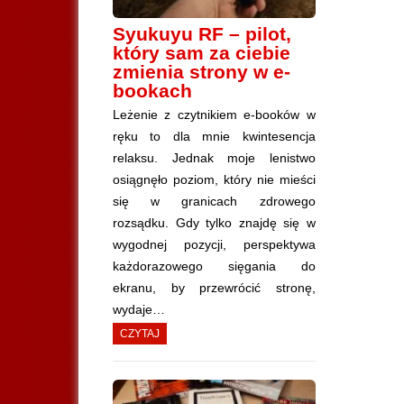
Syukuyu RF – pilot,
który sam za ciebie
zmienia strony w e-
bookach
Leżenie z czytnikiem e-booków w
ręku to dla mnie kwintesencja
relaksu. Jednak moje lenistwo
osiągnęło poziom, który nie mieści
się w granicach zdrowego
rozsądku. Gdy tylko znajdę się w
wygodnej pozycji, perspektywa
każdorazowego sięgania do
ekranu, by przewrócić stronę,
wydaje…
CZYTAJ