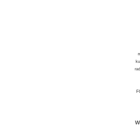
m
ku
rad
F
W