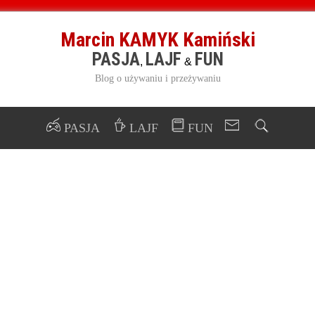
Marcin KAMYK Kamiński
PASJA
LAJF
FUN
,
&
Blog o używaniu i przeżywaniu
PASJA
LAJF
FUN