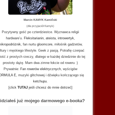
Marcin KAMYK Kamiński
(dla przyjaciół Kamyk)
Pozytywny gość po czterdziestce. Wyznawca religii
hardware’u.
Fleksitarianin
,
ateista
,
introwertyk
,
ikropodróżnik
, fan nurtu
gloomcore
, miłośnik gadżetów,
ltury i męskiego lifestyle. Geek z pasją. Potrafię czerpać
ość z prostych rzeczy, dlatego w każdej dziedzinie do tej
prostoty dążę. Mam dwa zimne łokcie od roweru :)
Prywatnie:
Fan rowerów elektrycznych
, wyścigów
ORMULA E
, muzyki glitchowej i dźwięku kończącego się
ketchupu
.
[click
TUTAJ
jeśli chcesz do mnie dotrzeć]
idziałeś już mojego darmowego e-booka?