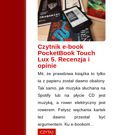
Czytnik e-book
PocketBook Touch
Lux 5. Recenzja i
opinie
Mit, że prawdziwa książka to tylko
ta z papieru został dawno obalony.
Tak samo, jak muzyka słuchana na
Spotify lub na płycie CD jest
muzyką, a rower elektryczny jest
rowerem. Fetysz wąchania kartek
też dawno przestał być
argumentem. Ku e-bookom…
CZYTAJ