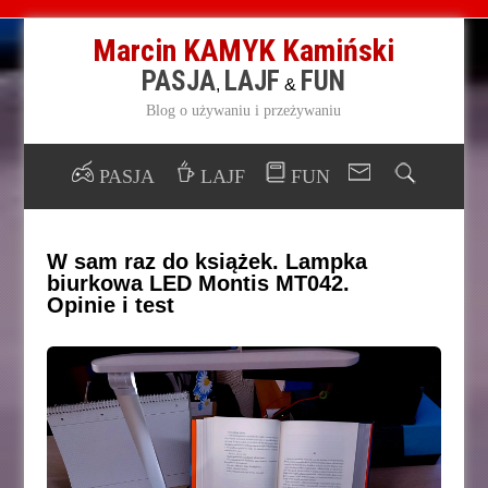
Marcin KAMYK Kamiński
PASJA
LAJF
FUN
,
&
Blog o używaniu i przeżywaniu
PASJA
LAJF
FUN
W sam raz do książek. Lampka
biurkowa LED Montis MT042.
Opinie i test