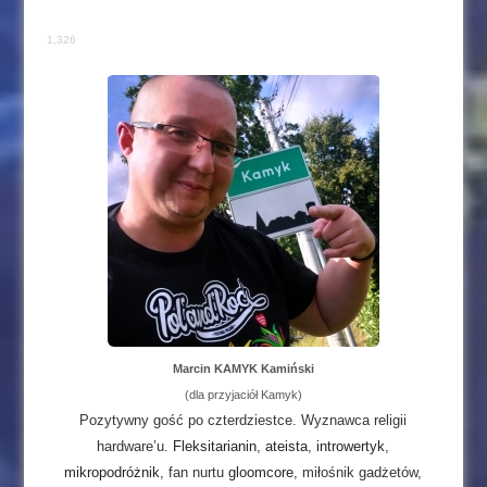
1,326
Marcin KAMYK Kamiński
(dla przyjaciół Kamyk)
Pozytywny gość po czterdziestce. Wyznawca religii
hardware’u.
Fleksitarianin
,
ateista
,
introwertyk
,
mikropodróżnik
, fan nurtu
gloomcore
, miłośnik gadżetów,