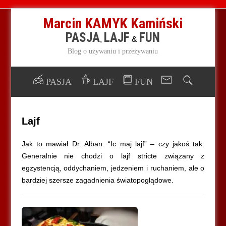
Marcin KAMYK Kamiński
PASJA
LAJF
FUN
,
&
Blog o używaniu i przeżywaniu
PASJA
LAJF
FUN
Lajf
Jak to mawiał Dr. Alban: “Ic maj lajf” – czy jakoś tak.
Generalnie nie chodzi o lajf stricte związany z
egzystencją, oddychaniem, jedzeniem i ruchaniem, ale o
bardziej szersze zagadnienia światopoglądowe.