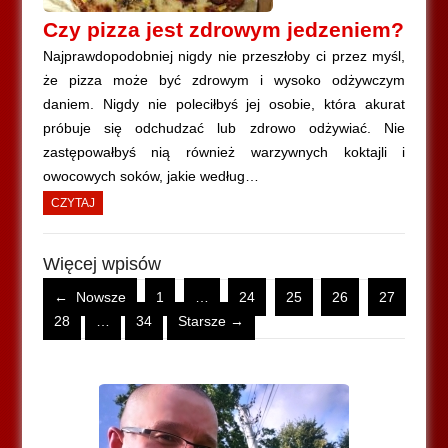
Czy pizza jest zdrowym jedzeniem?
Najprawdopodobniej nigdy nie przeszłoby ci przez myśl,
że pizza może być zdrowym i wysoko odżywczym
daniem. Nigdy nie poleciłbyś jej osobie, która akurat
próbuje się odchudzać lub zdrowo odżywiać. Nie
zastępowałbyś nią również warzywnych koktajli i
owocowych soków, jakie według…
CZYTAJ
Więcej wpisów
← Nowsze
1
…
24
25
26
27
28
…
34
Starsze →