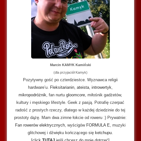
Marcin KAMYK Kamiński
(dla przyjaciół Kamyk)
Pozytywny gość po czterdziestce. Wyznawca religii
hardware’u.
Fleksitarianin
,
ateista
,
introwertyk
,
mikropodróżnik
, fan nurtu
gloomcore
, miłośnik gadżetów,
kultury i męskiego lifestyle. Geek z pasją. Potrafię czerpać
radość z prostych rzeczy, dlatego w każdej dziedzinie do tej
prostoty dążę. Mam dwa zimne łokcie od roweru :) Prywatnie:
Fan rowerów elektrycznych
, wyścigów
FORMULA E
, muzyki
glitchowej i dźwięku kończącego się
ketchupu
.
[click
TUTAJ
jeśli chcesz do mnie dotrzeć]