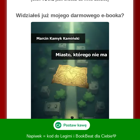
Widziałeś już mojego darmowego e-booka?
Napiwek = kod do Legimi i BookBeat dla Ciebie💚